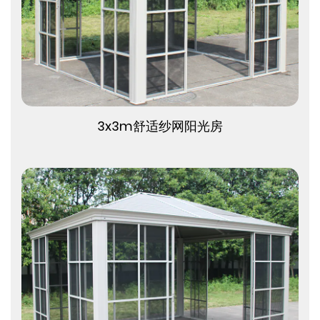
查看更多
3x3m舒适纱网阳光房