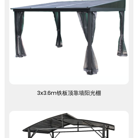
查看更多
3x3.6m铁板顶靠墙阳光棚