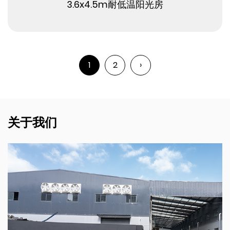
查看更多
3.6x4.5m耐低温阳光房
1
2
›
关于我们