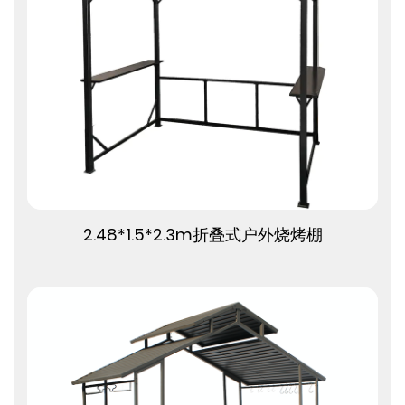
查看更多
2.48*1.5*2.3m折叠式户外烧烤棚