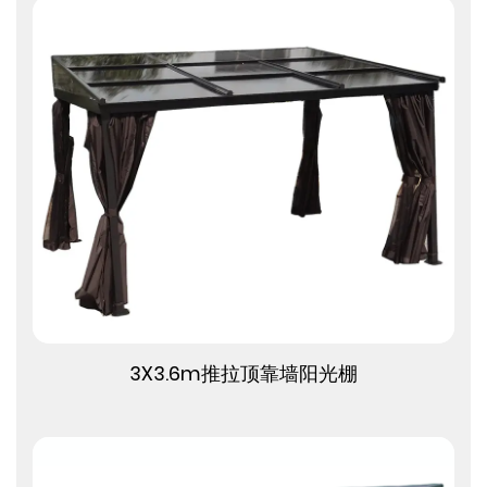
查看更多
3X3.6m推拉顶靠墙阳光棚