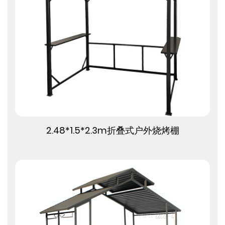
查看更多
2.48*1.5*2.3m折叠式户外烧烤棚