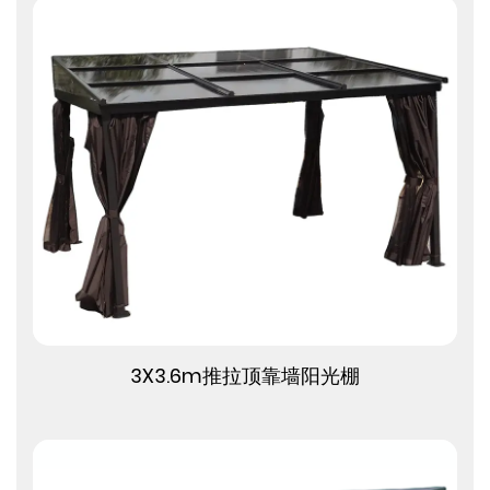
查看更多
3X3.6m推拉顶靠墙阳光棚