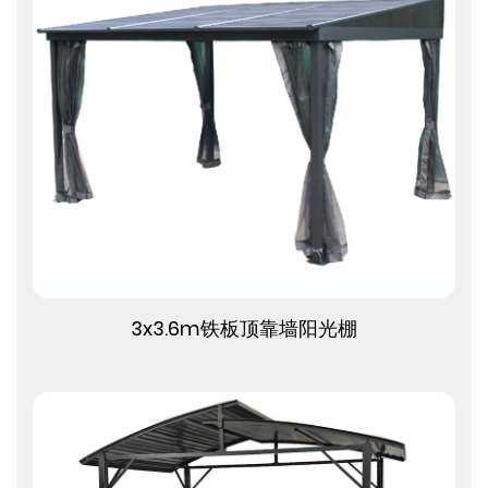
查看更多
3x3.6m铁板顶靠墙阳光棚