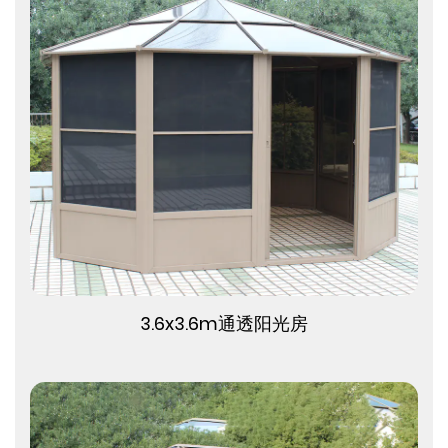
查看更多
3.6x3.6m通透阳光房